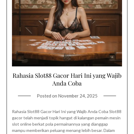
Rahasia Slot88 Gacor Hari Ini yang Wajib
Anda Coba
Posted on
November 24, 2025
Rahasia Slot88 Gacor Hari Ini yang Wajib Anda Coba Slot88
gacor telah menjadi topik hangat di kalangan pemain mesin
slot online berkat pola permainannya yang dianggap
mampu memberikan peluang menang lebih besar. Dalam