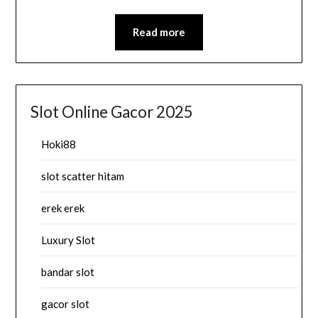
Read more
Slot Online Gacor 2025
Hoki88
slot scatter hitam
erek erek
Luxury Slot
bandar slot
gacor slot