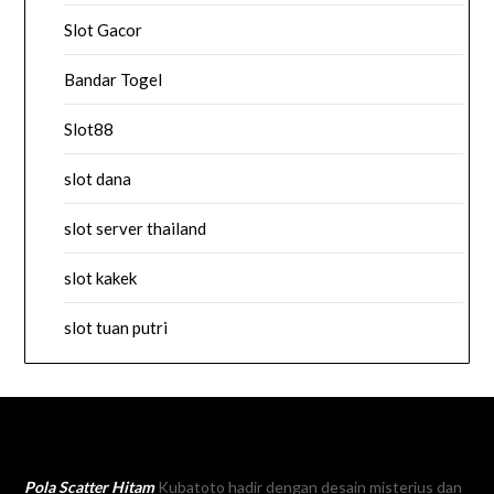
Slot Gacor
Bandar Togel
Slot88
slot dana
slot server thailand
slot kakek
slot tuan putri
Pola Scatter Hitam
Kubatoto hadir dengan desain misterius dan