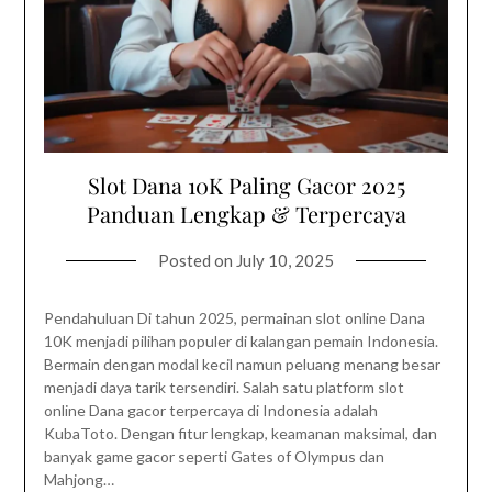
Slot Dana 10K Paling Gacor 2025
Panduan Lengkap & Terpercaya
Posted on
July 10, 2025
Pendahuluan Di tahun 2025, permainan slot online Dana
10K menjadi pilihan populer di kalangan pemain Indonesia.
Bermain dengan modal kecil namun peluang menang besar
menjadi daya tarik tersendiri. Salah satu platform slot
online Dana gacor terpercaya di Indonesia adalah
KubaToto. Dengan fitur lengkap, keamanan maksimal, dan
banyak game gacor seperti Gates of Olympus dan
Mahjong…